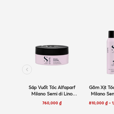
Alfaparf
Gôm Xịt Tóc Alfaparf
Xịt Giữ Nhi
i Lino
Milano Semi di Lino
Tóc Alfapa
 Glossy
Style & Care Original
Semi di Lin
₫
810,000
₫
–
1,000,000
₫
1,000,
0ml
Hairspray 300ml/500ml
Care Thermal
300