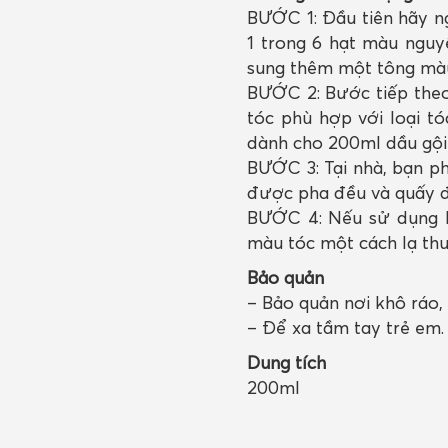
BƯỚC 1: Đầu tiên hãy ng
1 trong 6 hạt màu ngu
sung thêm một tông mà
BƯỚC 2: Bước tiếp theo
tóc phù hợp với loại t
dành cho 200ml dầu gội (
BƯỚC 3: Tại nhà, bạn ph
được pha đều và quấy đ
BƯỚC 4: Nếu sử dụng h
màu tóc một cách lạ th
Bảo quản
– Bảo quản nơi khô ráo, 
– Để xa tầm tay trẻ em.
Dung tích
200ml