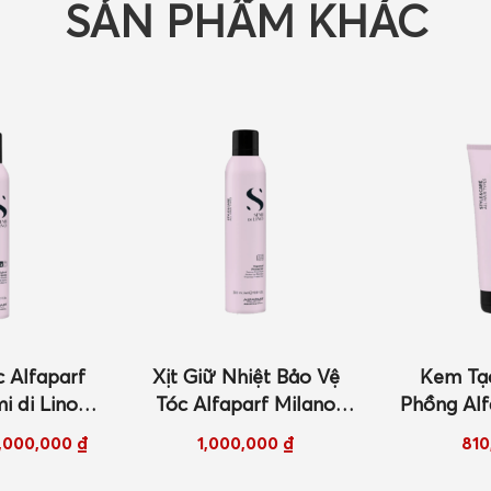
SẢN PHẨM KHÁC
ệt Bảo Vệ
Kem Tạo Kiểu Sấy
Dầu Gội 
rf Milano
Phồng Alfaparf Milano
Milano S
o Style &
Semi di Lino Style &
Style & Ca
000
₫
810,000
₫
84
 Protector
Care Blow Dry Cream
Dry Sha
ml
200ml