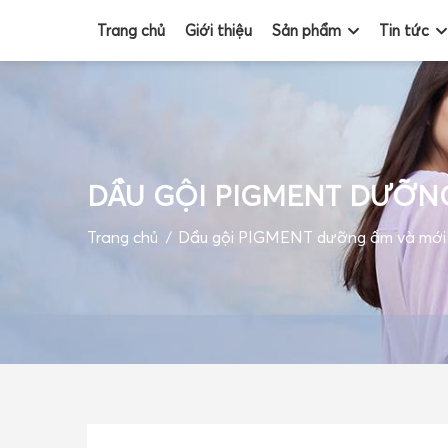
Trang chủ
Giới thiệu
Sản phẩm
Tin tức
TRANG CHỦ
DẦU GỘI PIGMENT DƯỠN
GIỚI THIỆU
Trang chủ
Dầu gội PIGMENT dưỡng ẩm và mới 
SẢN PHẨM
TIN TỨC
ĐỐI TÁC
VIDEO
GIỎ HÀNG