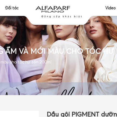
Đối tác
Video
G ẨM VÀ MỚI MÀU CHO TÓC HƯ
màu cho tóc hư tổn 200ml
Dầu gội PIGMENT dưỡn