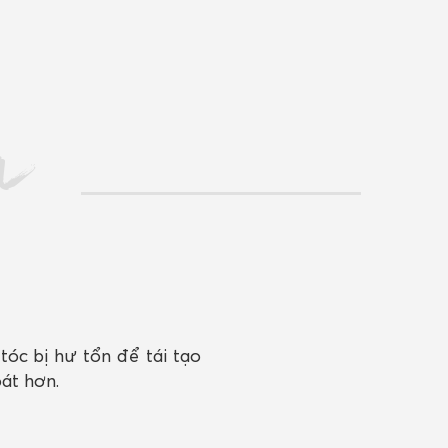
n
tóc bị hư tổn để tái tạo
át hơn.