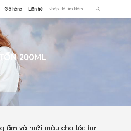
Giỏ hàng
Liên hệ
 TỔN 200ML
+
+
g ẩm và mới màu cho tóc hư