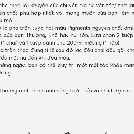
he theo lời khuyên của chuyên gia tư vấn tóc/ thợ l
yên chất phù hợp nhất với mong muốn của bạn: làm 
u mới.
 là pha trộn tuýp hạt màu Pigments nguyên chất 8m
óc của bạn: thường, khô hay hư tổn. Lựa chọn 2 tuýp
1 chai) và 1 tuýp dành cho 200ml mặt nạ (1 hộp).
a trộn theo đúng tỉ lệ sau đó lắc đều chai dầu gội k
ều mặt nạ đến khi đều màu.
àng ngày, bạn có thể duy trì một mái tóc khỏe mạn
ường.
thoáng mát, tránh ánh nắng trực tiếp và nhiệt độ cao.