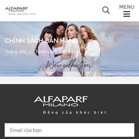
MENU
CHÍNH SÁCH BÁN HÀNG
TRANG CHỦ
Trang chủ
Chính sách bán hàng
GIỚI THIỆU
SẢN PHẨM
TIN TỨC
ĐỐI TÁC
VIDEO
GIỎ HÀNG
LIÊN HỆ