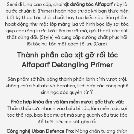
Semi di Lino cao cấp, chai
xịt dưỡng tóc Alfaparf
này là
bước chuẩn bị (Primer) hoàn hảo trước khi bạn thực hiện
bất kỳ thao tác chải chuốt hay tạo kiểu nào. Sản phẩm
hoạt động như một lớp màng lụa vô hình bọc lấy sợi tóc,
giúp các răng lược lướt êm mượt mà, giải thoát các nút
thắt cứng đầu (Style) và cung cấp dưỡng chất phục hồi
lõi tóc hư tổn một cách tối ưu (Care).
Thành phần của xịt gỡ rối tóc
Alfaparf Detangling Primer
Sản phẩm sở hữu bảng thành phần lành tính vượt trội,
không chứa Sulfate và Paraben, tích hợp các công nghệ
sinh học độc quyền từ Ý:
Phức hợp khóa ẩm và làm mềm mượt gốc thực vật:
Thấm thấu cực nhanh vào biểu bì tóc, làm mềm các sợi
tóc thô ráp, bao bọc mượt mà xung quanh cấu trúc tóc
để triệt tiêu ma sát gây rối.
Công nghệ Urban Defence Pro:
Màng chắn tương thích