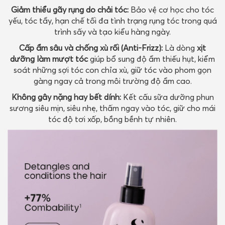
Giảm thiểu gãy rụng do chải tóc:
Bảo vệ cơ học cho tóc
yếu, tóc tẩy, hạn chế tối đa tình trạng rụng tóc trong quá
trình sấy và tạo kiểu hàng ngày.
Cấp ẩm sâu và chống xù rối (Anti-Frizz):
Là dòng
xịt
dưỡng làm mượt tóc
giúp bổ sung độ ẩm thiếu hụt, kiểm
soát những sợi tóc con chỉa xù, giữ tóc vào phom gọn
gàng ngay cả trong môi trường độ ẩm cao.
Không gây nặng hay bết dính:
Kết cấu sữa dưỡng phun
sương siêu mịn, siêu nhẹ, thấm ngay vào tóc, giữ cho mái
tóc độ tơi xốp, bồng bềnh tự nhiên.