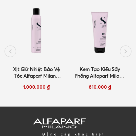
Xịt Giữ Nhiệt Bảo Vệ
Kem Tạo Kiểu Sấy
Tóc Alfaparf Milano
Phồng Alfaparf Milano
Semi di Lino Style & Care
Semi di Lino Style & Care
1,000,000
₫
810,000
₫
Thermal Protector
Blow Dry Cream 200ml
300ml