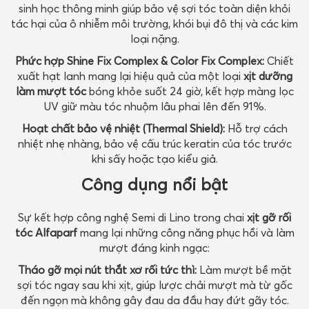
sinh học thông minh giúp bảo vệ sợi tóc toàn diện khỏi
tác hại của ô nhiễm môi trường, khói bụi đô thị và các kim
loại nặng.
Phức hợp Shine Fix Complex & Color Fix Complex:
Chiết
xuất hạt lanh mang lại hiệu quả của một loại
xịt dưỡng
làm mượt tóc
bóng khỏe suốt 24 giờ, kết hợp màng lọc
UV giữ màu tóc nhuộm lâu phai lên đến 91%.
Hoạt chất bảo vệ nhiệt (Thermal Shield):
Hỗ trợ cách
nhiệt nhẹ nhàng, bảo vệ cấu trúc keratin của tóc trước
khi sấy hoặc tạo kiểu giả.
Công dụng nổi bật
Sự kết hợp công nghệ Semi di Lino trong chai
xịt gỡ rối
tóc Alfaparf
mang lại những công năng phục hồi và làm
mượt đáng kinh ngạc:
Tháo gỡ mọi nút thắt xơ rối tức thì:
Làm mượt bề mặt
sợi tóc ngay sau khi xịt, giúp lược chải mượt mà từ gốc
đến ngọn mà không gây đau da đầu hay đứt gãy tóc.