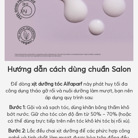
Hướng dẫn cách dùng chuẩn Salon
Để dòng
xịt dưỡng tóc Alfaparf
này phát huy tối đa
công dụng tháo gỡ rối và nuôi dưỡng làm mượt, bạn nên
áp dụng quy trình sau:
Bước 1:
Gội và xả sạch tóc, dùng khăn bông thấm khô
bớt nước. Giữ cho tóc còn độ ẩm từ 50% – 70% (hoặc
có thể dùng trực tiếp trên nền tóc khô khi tóc bị rối xù).
Bước 2:
Lắc đều chai xịt dưỡng để các phức hợp công
nghệ và tinh chất làm mượt được hòa trộn đồng đều.