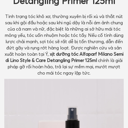
Detangling Primer 125ml
Tình trạng tóc khô xơ, thường xuyên bị rối xù và thắt nút
sau khi gội đầu hoặc sau khi ngủ dậy là nỗi ám ảnh chung
của cả nam và nữ, đặc biệt là những ai sở hữu mái tóc
mỏng yếu, tóc uốn nhuộm hoặc tóc tẩy. Nếu cố tình dùng
lược chải mạnh, sợi tóc sẽ rất dễ bị tổn thương, dẫn đến
đứt gãy và rụng rớt hàng loạt. Được nghiên cứu và sản
xuất hoàn toàn tại Ý,
xịt dưỡng tóc Alfaparf Milano Semi
di Lino Style & Care Detangling Primer 125ml
chính là giải
pháp gỡ rối hoàn hảo, trả lại sự mềm mại, mướt mượt
cho mái tóc ngay lập tức.