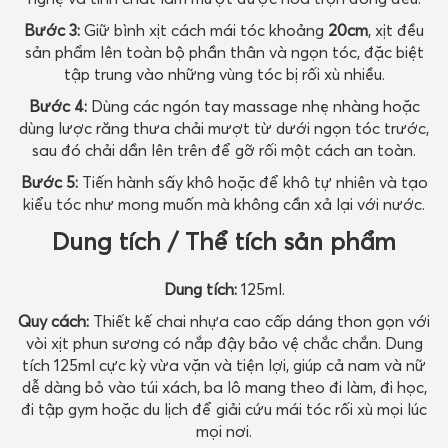
Bước 3:
Giữ bình xịt cách mái tóc khoảng
20cm
, xịt đều
sản phẩm lên toàn bộ phần thân và ngọn tóc, đặc biệt
tập trung vào những vùng tóc bị rối xù nhiều.
Bước 4:
Dùng các ngón tay massage nhẹ nhàng hoặc
dùng lược răng thưa chải mượt từ dưới ngọn tóc trước,
sau đó chải dần lên trên để gỡ rối một cách an toàn.
Bước 5:
Tiến hành sấy khô hoặc để khô tự nhiên và tạo
kiểu tóc như mong muốn mà không cần xả lại với nước.
Dung tích / Thể tích sản phẩm
Dung tích:
125ml.
Quy cách:
Thiết kế chai nhựa cao cấp dáng thon gọn với
vòi xịt phun sương có nắp đậy bảo vệ chắc chắn. Dung
tích 125ml cực kỳ vừa vặn và tiện lợi, giúp cả nam và nữ
dễ dàng bỏ vào túi xách, ba lô mang theo đi làm, đi học,
đi tập gym hoặc du lịch để giải cứu mái tóc rối xù mọi lúc
mọi nơi.