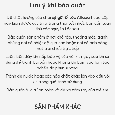
Lưu ý khi bảo quản
Để chất lượng của chai
xịt gỡ rối tóc Alfaparf
cao cấp
này luôn được duy trì ở trạng thái tốt nhất, bạn cần tuân
thủ các nguyên tắc sau:
Bảo quản sản phẩm ở nơi khô ráo, thoáng mát, tránh
những nơi có nhiệt độ quá cao hoặc nơi có ánh nắng
mặt trời chiếu trực tiếp.
Luôn luôn đậy kín nắp bảo vệ của vòi xịt ngay sau khi sử
dụng để tránh bụi bẩn hoặc không khí bám vào làm tắc
nghẽn tia phun sương.
Tránh để nước hoặc các hóa chất khác lẫn vào đầu vòi
xịt trong quá trình sử dụng.
Bảo quản ở vị trí an toàn và để xa tầm tay của trẻ em.
SẢN PHẨM KHÁC