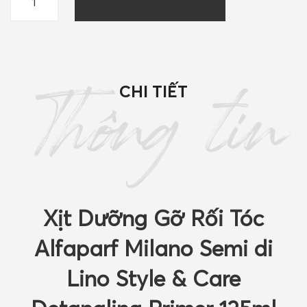
MUA HÀNG
dưỡng
tóc
Alfaparf
Milano
Semi
CHI TIẾT
di
Thông tin
Lino
Style
&
Care
Detangling
Primer
Xịt Dưỡng Gỡ Rối Tóc
125ml
quantity
Alfaparf Milano Semi di
Lino Style & Care