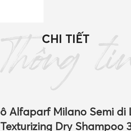
Semi
di
Lino
Style
&
CHI TIẾT
Care
Thông ti
Texturizing
Dry
Shampoo
300ml
quantity
 Alfaparf Milano Semi di 
 Texturizing Dry Shampoo 