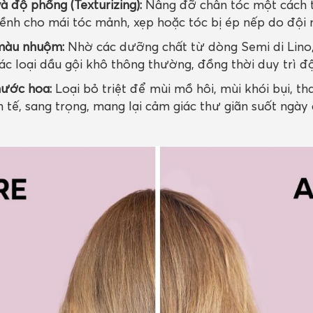
à độ phồng (Texturizing):
Nâng đỡ chân tóc một cách t
nh cho mái tóc mảnh, xẹp hoặc tóc bị ép nếp do đội
màu nhuộm:
Nhờ các dưỡng chất từ dòng Semi di Lino, 
các loại dầu gội khô thông thường, đồng thời duy trì đ
nước hoa:
Loại bỏ triệt để mùi mồ hôi, mùi khói bụi, 
h tế, sang trọng, mang lại cảm giác thư giãn suốt ngày 