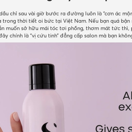
 dầu chỉ sau vài giờ bước ra đường luôn là “cơn ác mộ
à trong thời tiết oi bức tại Việt Nam. Nếu bạn quá bận 
vẫn muốn sở hữu mái tóc tơi phồng, thơm mát tức thì,
đây chính là “vị cứu tinh” đẳng cấp salon mà bạn không