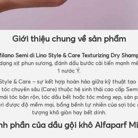
Giới thiệu chung về sản phẩm
Milano Semi di Lino Style & Care Texturizing Dry Sha
 dạng xịt phun sương, đánh dấu bước cải tiến mạnh mẽ
1 nước Ý.
Style & Care
– sự kết hợp hoàn hảo giữa kỹ thuật tạo k
tóc chuyên sâu (Care) thuộc hệ sinh thái cao cấp Semi 
mái tóc bận rộn, tóc dầu bết hoặc tóc mỏng xẹp, sản 
trì được độ mềm mại, bồng bềnh tự nhiên của sợi tóc 
tượng khô giòn hay bết dính.
h phần của dầu gội khô Alfaparf M