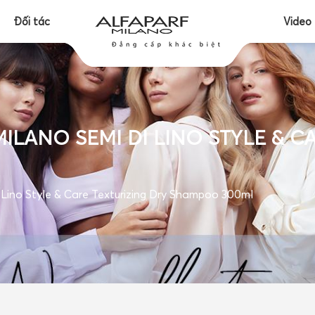
Đối tác
Video
ILANO SEMI DI LINO STYLE & C
 Lino Style & Care Texturizing Dry Shampoo 300ml