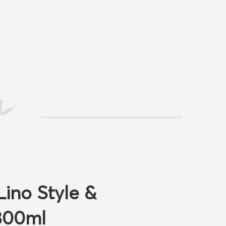
n
Lino Style &
300ml