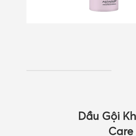
Dầu Gội Khô
Care