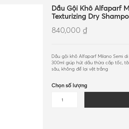
Dầu Gội Khô Alfaparf Mi
Texturizing Dry Shamp
840,000
₫
Dầu gội khô Alfaparf Milano Semi di
300ml giúp hút dầu thừa cấp tốc, 
sâu, không để lại vệt trắng
Chọn số lượng
Dầu
MUA H
Gội
Khô
Alfaparf
Milano