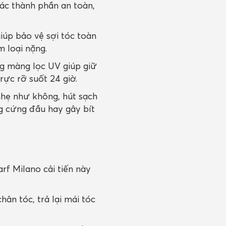
ác thành phần an toàn,
úp bảo vệ sợi tóc toàn
m loại nặng.
ng màng lọc UV giúp giữ
ực rỡ suốt 24 giờ.
nhẹ như không, hút sạch
g cứng đầu hay gây bít
rf Milano cải tiến này
ân tóc, trả lại mái tóc