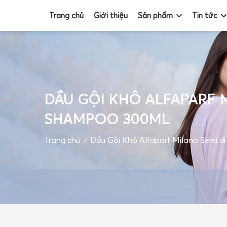
Trang chủ
Giới thiệu
Sản phẩm
Tin tức
TRANG CHỦ
DẦU GỘI KHÔ ALFAPARF M
GIỚI THIỆU
SHAMPOO 300ML
SẢN PHẨM
Trang chủ
Dầu Gội Khô Alfaparf Milano Semi di
TIN TỨC
ĐỐI TÁC
VIDEO
GIỎ HÀNG