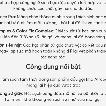
hức hợp công nghệ sinh học độc quyền kết hợp với c
không chứa các chất gây hại cho da đầu:
nce Pro:
Màng chắn thông minh tương thích sinh học gi
ác hại từ ô nhiễm môi trường, khói bụi đô thị và các ki
mplex & Color Fix Complex:
Chiết xuất từ hạt lanh cù
 lên đến 91% sau 9 lần gội và mang lại độ bóng sáng r
ờn siêu mịn:
Các hạt phân tử gốc thực vật có kết cấu 
ngay lập tức mà hoàn toàn không để lại vệt phấn trắn
tắc nang tóc.
Công dụng nổi bật
 làm sạch tạm thời, dòng sản phẩm dầu gội khô Alfapa
mang lại hiệu quả vượt trội:
ong 30 giây:
Hút sạch bóng dầu, mồ hôi và bã nhờn ở ch
tơi mềm, khô thoáng và sạch sẽ như vừa mới gội.