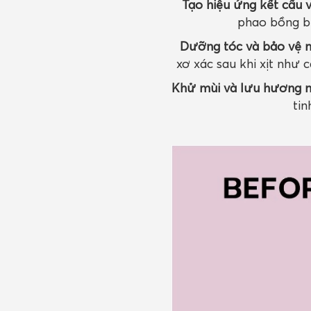
Tạo hiệu ứng kết cấu v
phao bồng bề
Dưỡng tóc và bảo vệ 
xơ xác sau khi xịt như 
Khử mùi và lưu hương 
tin