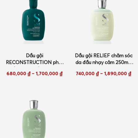
Dầu gội
Dầu gội RELIEF chăm sóc
RECONSTRUCTION phục
da đầu nhạy cảm 250ml/
hồi tóc hư tổn 250ml/
1000ml New
680,000
₫
–
1,700,000
₫
740,000
₫
–
1,890,000
₫
1000ml New