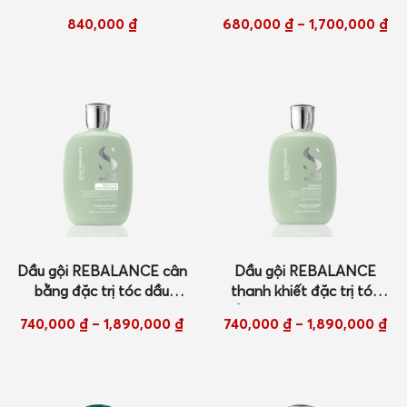
& Care Texturizing Dry
1000ml New
840,000
₫
680,000
₫
–
1,700,000
₫
Shampoo 300ml
Dầu gội REBALANCE cân
Dầu gội REBALANCE
bằng đặc trị tóc dầu
thanh khiết đặc trị tóc
250ml/ 1000ml New
gầu 250ml/ 1000ml New
740,000
₫
–
1,890,000
₫
740,000
₫
–
1,890,000
₫