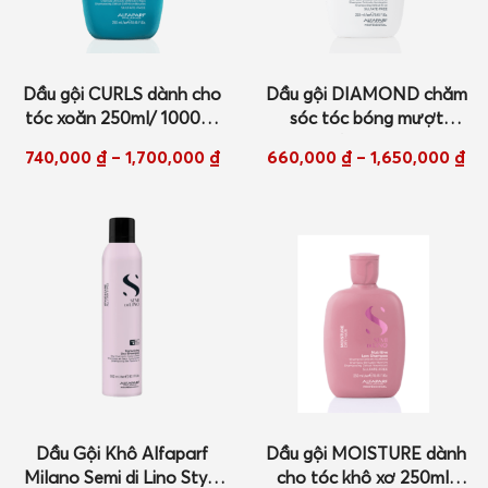
Dầu gội CURLS dành cho
Dầu gội DIAMOND chăm
tóc xoăn 250ml/ 1000ml
sóc tóc bóng mượt
New
250ml/ 1000ml New
740,000
₫
–
1,700,000
₫
660,000
₫
–
1,650,000
₫
Dầu Gội Khô Alfaparf
Dầu gội MOISTURE dành
Milano Semi di Lino Style
cho tóc khô xơ 250ml/