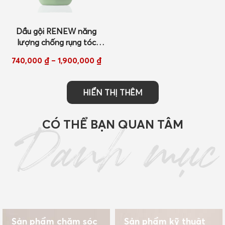
Dầu gội RENEW năng
lượng chống rụng tóc
250ml/ 1000ml New
740,000
₫
–
1,900,000
₫
HIỂN THỊ THÊM
CÓ THỂ BẠN QUAN TÂM
Danh mục
Sản phẩm chăm sóc
Sản phẩm kỹ thuật