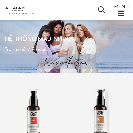
MENU
HỆ THỐNG MÀU NHUỘM
TRANG CHỦ
Trang chủ
Product
GIỚI THIỆU
SẢN PHẨM
TIN TỨC
ĐỐI TÁC
VIDEO
GIỎ HÀNG
LIÊN HỆ