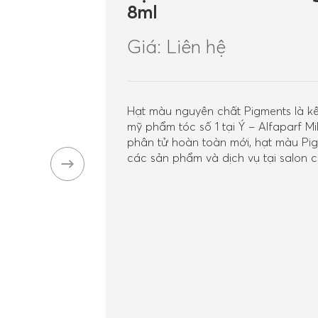
8ml
Giá: Liên hệ
Hạt màu nguyên chất Pigments là k
mỹ phẩm tóc số 1 tại Ý – Alfaparf M
phân tử hoàn toàn mới, hạt màu Pig
các sản phẩm và dịch vụ tại salon 