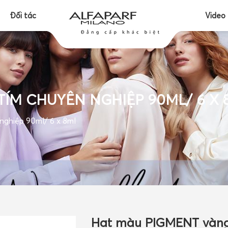
Đối tác
Video
TÍM CHUYÊN NGHIỆP 90ML/ 6 X 
ghiệp 90ml/ 6 x 8ml
Hạt màu PIGMENT vàng 