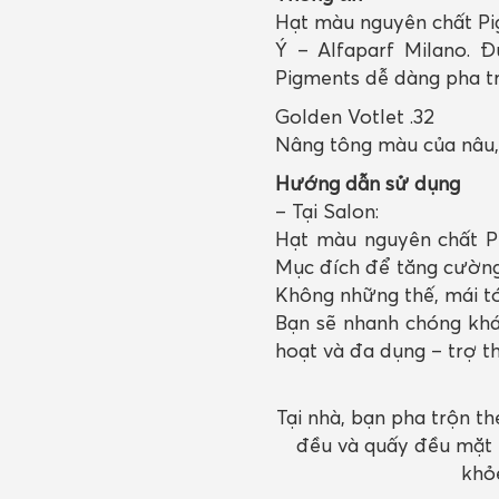
Hạt màu nguyên chất Pig
Ý – Alfaparf Milano. 
Pigments dễ dàng pha trộ
Golden Votlet .32
Nâng tông màu của nâu,
Hướng dẫn sử dụng
– Tại Salon:
Hạt màu nguyên chất Pi
Mục đích để tăng cường
Không những thế, mái tó
Bạn sẽ nhanh chóng khá
hoạt và đa dụng – trợ t
Tại nhà, bạn pha trộn t
đều và quấy đều mặt 
khỏ