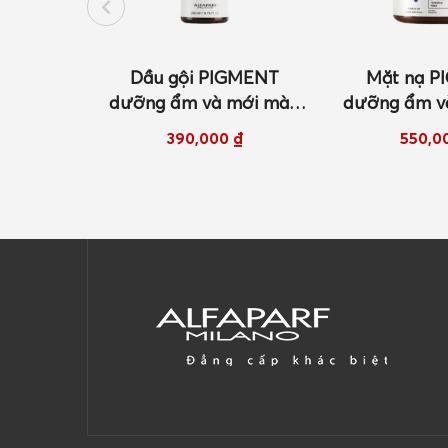
GMENT
Mặt nạ PIGMENT
Dầu gội 
mới màu
dưỡng ẩm và mới màu
dưỡng ẩm v
n 200ml
cho tóc thường 200ml
cho tóc thư
₫
550,000
₫
390,0