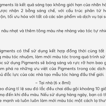
ments là kết quả sáng tạo không giới hạn của nhãn h
Được nhận 2 bằng sáng chế, với cấu trúc phân tử 
n, tối ưu hóa với tất cả các sản phẩm và dịch vụ tại 
 nâu nhạt và thêm tông màu nhẹ nhàng vào tóc tự nhi
gments có thể sử dụng kết hợp đồng thời cùng tất cả
 màu tóc nhuộm, làm mới màu tóc trong quá trình sử 
c sử dụng Pigments sẽ bóng sáng và rực rỡ hơn bao g
m phá ra những ưu việt của Pigments trong các dịch
hủ đắc lực của các nhà tạo mẫu tóc hàng đầu thế giới.
– Tại nhà (6 x 8ml):
heo đúng tỉ lệ sau đó lắc đều chai dầu gội khoảng 10 
nạ đến khi đều màu. Nếu sử dụng hàng ngày, bạn có th
e mạnh và luôn luôn làm mới màu tóc một cách lạ thư