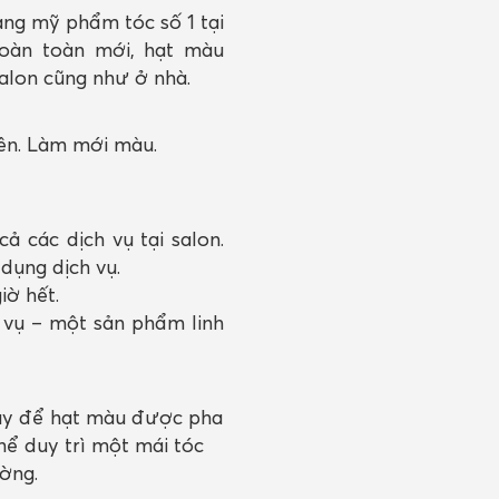
àng mỹ phẩm tóc số 1 tại
hoàn toàn mới, hạt màu
salon cũng như ở nhà.
ên. Làm mới màu.
 các dịch vụ tại salon.
dụng dịch vụ.
iờ hết.
 vụ – một sản phẩm linh
giây để hạt màu được pha
ể duy trì một mái tóc
ờng.