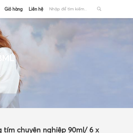
Giỏ hàng
Liên hệ
8ML
+
+
tím chuyên nghiệp 90ml/ 6 x