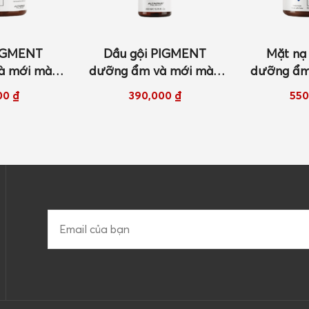
PIGMENT
Mặt nạ PIGMENT
Dầu gộ
à mới màu
dưỡng ẩm và mới màu
dưỡng ẩm
ờng 200ml
cho tóc khô 200ml
cho tóc
00
₫
550,000
₫
39