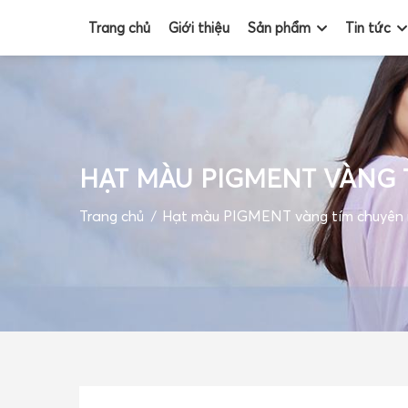
Trang chủ
Giới thiệu
Sản phẩm
Tin tức
TRANG CHỦ
HẠT MÀU PIGMENT VÀNG 
GIỚI THIỆU
Trang chủ
Hạt màu PIGMENT vàng tím chuyên n
SẢN PHẨM
TIN TỨC
ĐỐI TÁC
VIDEO
GIỎ HÀNG