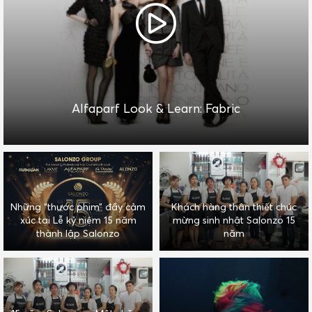
Alfaparf Look & Learn: Fabric
Những “thước phim” đầy cảm
Khách hàng thân thiết chúc
xúc tại Lễ kỷ niệm 15 năm
mừng sinh nhật Salonzo 15
thành lập Salonzo
năm